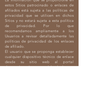
estos Sitios patrocinado o enlaces de
afiliados está sujeta a las políticas de
privacidad que se utilicen en dichos
Sitios y no estará sujeta a esta política
de privacidad. Por lo que
recomendamos ampliamente a los
Usuarios a revisar detalladamente las
políticas de privacidad de los enlaces
de afiliado.
El usuario que se proponga establecer
cualquier dispositivo técnico de enlace
desde su sitio web al portal
dogcarebarcelona.com deberá obtener
la autorización previa y escrita de
dogcarebarcelona.com. El
establecimiento del enlace no implica
en ningún caso la existencia de
relaciones entredogcarebarcelona.com
y el propietario del sitio en el que se
establezca el enlace, ni la aceptación o
aprobación por parte de